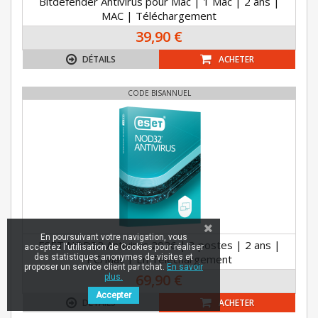
Bitdefender Antivirus pour Mac | 1 Mac | 2 ans |
MAC | Téléchargement
39,90 €
DÉTAILS
ACHETER
CODE BISANNUEL
En poursuivant votre navigation, vous
ESET NOD32 Antivirus 2026 | 3 postes | 2 ans |
acceptez l'utilisation de Cookies pour réaliser
PC/Mac | En Téléchargement
des statistiques anonymes de visites et
proposer un service client par tchat.
En savoir
69,90 €
plus.
Accepter
DÉTAILS
ACHETER