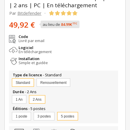
| 2 ans | PC | En téléchargement
Par
Bitdefender
-
49,92 €
TTC
au lieu de
84.99€
Code
Livré par email
Logiciel
En téléchargement
Installation
Simple et guidée
Type de licence
- Standard
Standard
Renouvellement
Durée
- 2 Ans
1 An
2 Ans
Éditions
- 5 postes
1 poste
3 postes
5 postes