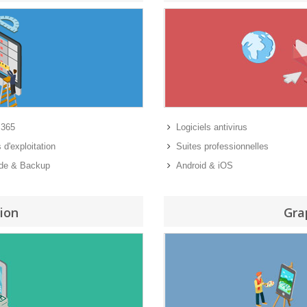
 365
Logiciels antivirus
d'exploitation
Suites professionnelles
de & Backup
Android & iOS
ion
Gra