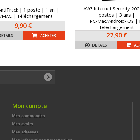
AVG Internet Security 202
ntiTrack | 1 poste | 1 an |
postes | 3 ans |
/MAC | Téléchargement
PC/Mac/Android/iOS | 
9,90 €
téléchargement
22,90 €
DÉTAILS
ACHETER
DÉTAILS
AC
Mon compte
Mes commandes
Mes avoirs
Mes adresses