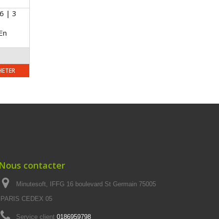
6 | 3
En
HETER
Nous contacter
Minutesoft, IFFG 16 boulevard St Germain 75005
PARIS CEDEX 05
Service client
0186959798