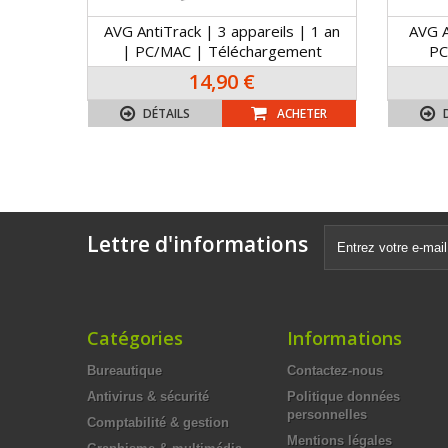
AVG AntiTrack | 3 appareils | 1 an
AVG A
| PC/MAC | Téléchargement
PC
14,90 €
DÉTAILS
ACHETER
Lettre d'informations
Catégories
Informations
Bureautique
Contactez-nous
Antivirus & sécurité
Politique données
personnelles
Comptabilité & gestion
Mentions légales