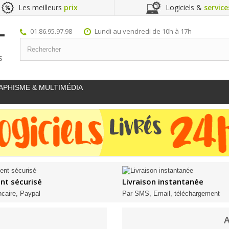
Les meilleurs
prix
Logiciels &
service
01.86.95.97.98
Lundi au vendredi de 10h à 17h
S
APHISME & MULTIMÉDIA
nt sécurisé
Livraison instantanée
ncaire, Paypal
Par SMS, Email, téléchargement
A