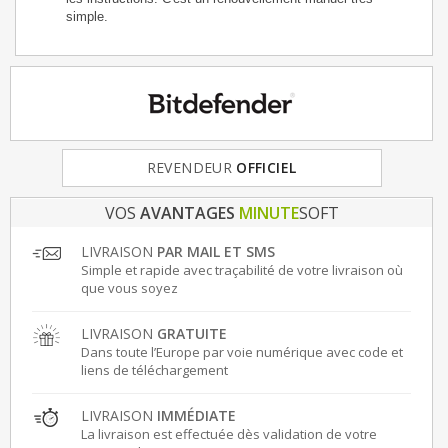
simple.
REVENDEUR
FRANCE
& EUROPE
OFFICIEL
VOS
AVANTAGES
MINUTE
SOFT
LIVRAISON
PAR MAIL ET SMS
Simple et rapide avec traçabilité de votre livraison où
que vous soyez
LIVRAISON
GRATUITE
Dans toute l’Europe par voie numérique avec code et
liens de téléchargement
LIVRAISON
IMMÉDIATE
La livraison est effectuée dès validation de votre