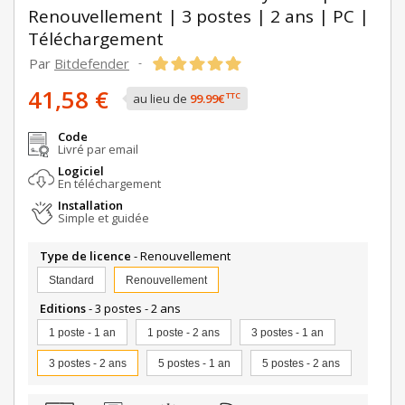
Renouvellement | 3 postes | 2 ans | PC |
Téléchargement
Par
Bitdefender
-
41,58 €
TTC
au lieu de
99.99€
Code
Livré par email
Logiciel
En téléchargement
Installation
Simple et guidée
Type de licence
- Renouvellement
Standard
Renouvellement
Editions
- 3 postes - 2 ans
1 poste - 1 an
1 poste - 2 ans
3 postes - 1 an
3 postes - 2 ans
5 postes - 1 an
5 postes - 2 ans