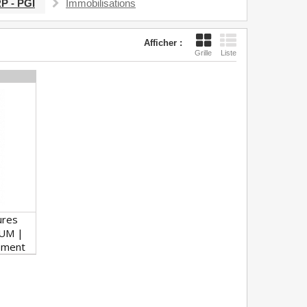
P - PGI
Immobilisations
Afficher :
Grille
Liste
ures
IUM |
ement