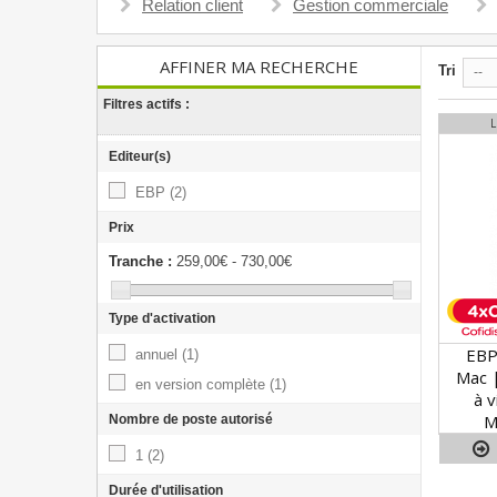
Relation client
Gestion commerciale
AFFINER MA RECHERCHE
Tri
--
Filtres actifs :
Editeur(s)
EBP
(2)
Prix
Tranche :
259,00€ - 730,00€
Type d'activation
EBP
annuel
(1)
Mac |
en version complète
(1)
à 
M
Nombre de poste autorisé
1
(2)
Durée d'utilisation