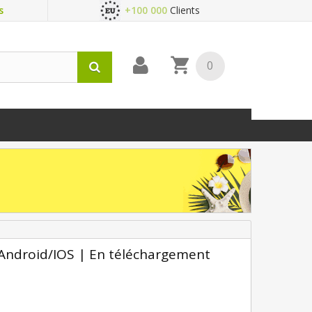
s
+100 000
Clients
0
/Android/IOS | En téléchargement