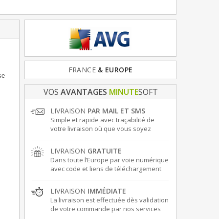
FRANCE
LOGICIEL
& EUROPE
OFFICIEL
se
VOS
AVANTAGES
MINUTE
SOFT
LIVRAISON
PAR MAIL ET SMS
Simple et rapide avec traçabilité de
votre livraison où que vous soyez
LIVRAISON
GRATUITE
Dans toute l’Europe par voie numérique
avec code et liens de téléchargement
LIVRAISON
IMMÉDIATE
La livraison est effectuée dès validation
de votre commande par nos services