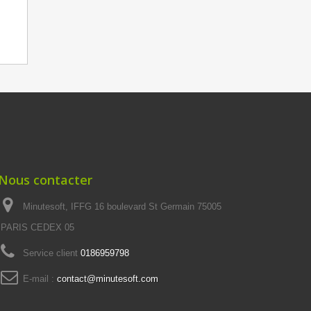
Nous contacter
Minutesoft, IFFG 16 boulevard St Germain 75005
PARIS CEDEX 05
Service client
0186959798
E-mail :
contact@minutesoft.com