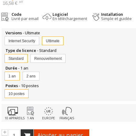
HT
16,58 €
Code
Logiciel
Installation
Livré par email
En téléchargement
Simple et guidée
Versions
- Ultimate
Internet Security
Ultimate
Type de licence
- Standard
Standard
Renouvellement
Durée
- 1 an
1 an
2 ans
Postes
- 10 postes
10 postes
10 APPAREILS
1 AN
EUROPE
FRANÇAIS
Ajouter au panier