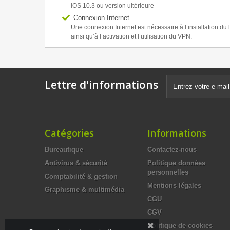
iOS 10.3 ou version ultérieure
Connexion Internet
Une connexion Internet est nécessaire à l’installation du l
ainsi qu’à l’activation et l’utilisation du VPN.
Lettre d'informations
Catégories
Informations
Bureautique
Contactez-nous
Antivirus & sécurité
Politique données
personnelles
Comptabilité & gestion
Mentions légales
Graphisme & multimédia
CGU
CGV
Politique de cookies