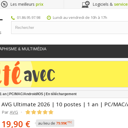
Les meilleurs
prix
Logiciels &
service
01.86.95.97.98
Lundi au vendredi de 10h à 17h
S
APHISME & MULTIMÉDIA
| 1 an | PC/MAC/Android/IOS | En téléchargement
AVG Ultimate 2026 | 10 postes | 1 an | PC/MAC
Par
AVG
-
19,90 €
TTC
au lieu de
79.99€