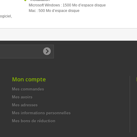
Microsoft Windows : 1500 Mo d’espace disque
Mac : 500 Mo d’espace disque
ogiciel,
Mon compte
Mes commandes
Mes avoirs
Mes adresses
Mes informations personnelles
Mes bons de réduction