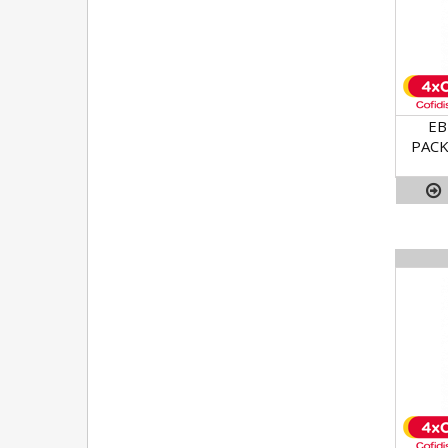
EB
PACK