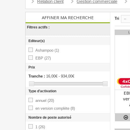
Relation client
Gestion commerciale
AFFINER MA RECHERCHE
Tri
--
Filtres actifs :
Editeur(s)
Ashampoo
(1)
EBP
(27)
Prix
Tranche :
16,00€ - 934,00€
Type d'activation
EB
ver
annuel
(20)
en version complète
(8)
Nombre de poste autorisé
1
(26)