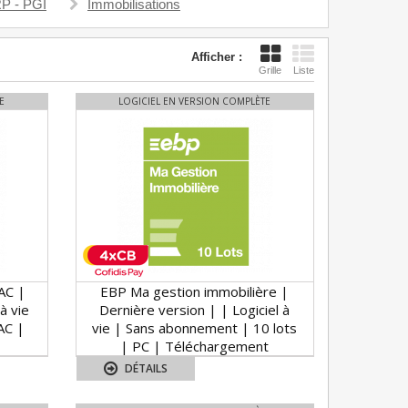
P - PGI
Immobilisations
Afficher :
Grille
Liste
E
LOGICIEL EN VERSION COMPLÈTE
AC |
EBP Ma gestion immobilière |
à vie
Dernière version | | Logiciel à
AC |
vie | Sans abonnement | 10 lots
| PC | Téléchargement
DÉTAILS