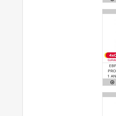
EBP
PRO
1 AN