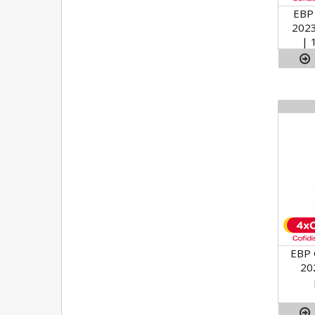
EBP 
2023
| 
EBP 
20