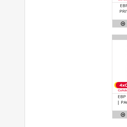
EBP
PRI
EBP 
| PA