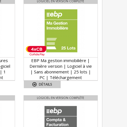
E
LOGICIEL EN VERSION COMPLÈTE
ures
EBP Ma gestion immobilière |
giciel
Dernière version | Logiciel à vie
| 1
| Sans abonnement | 25 lots |
nt
PC | Téléchargement
DÉTAILS
LOGICIEL EN VERSION COMPLÈTE