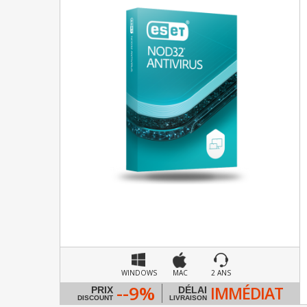
WINDOWS
MAC
2 ANS
--9%
IMMÉDIAT
PRIX
DÉLAI
DISCOUNT
LIVRAISON