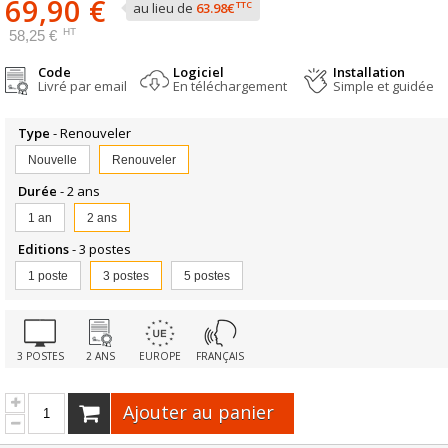
69,90 €
TTC
au lieu de
63.98€
HT
58,25 €
Code
Logiciel
Installation
Livré par email
En téléchargement
Simple et guidée
Type
- Renouveler
Nouvelle
Renouveler
Durée
- 2 ans
1 an
2 ans
Editions
- 3 postes
1 poste
3 postes
5 postes
3 POSTES
2 ANS
EUROPE
FRANÇAIS
Ajouter au panier