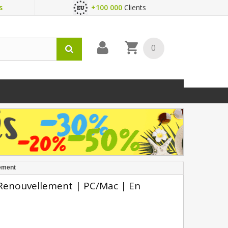
s
+100 000
Clients
0
gement
 Renouvellement | PC/Mac | En