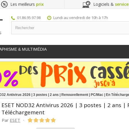
Les meilleurs
prix
Logiciels &
service
01.86.95.97.98
Lundi au vendredi de 10h à 17h
S
APHISME & MULTIMÉDIA
32 Antivirus 2026 | 3 postes | 2 ans | Renouvellement | PC/Mac | En Téléchar
ESET NOD32 Antivirus 2026 | 3 postes | 2 ans |
Téléchargement
Par
ESET
-