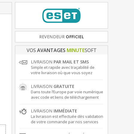
REVENDEUR
FRANCE
& EUROPE
OFFICIEL
VOS
AVANTAGES
MINUTE
SOFT
LIVRAISON
PAR MAIL ET SMS
Simple et rapide avec traçabilité de
votre livraison où que vous soyez
LIVRAISON
GRATUITE
Dans toute l’Europe par voie numérique
avec code et liens de téléchargement
LIVRAISON
IMMÉDIATE
La livraison est effectuée dès validation
de votre commande par nos services