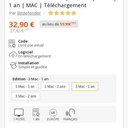
1 an | MAC | Téléchargement
Par
Bitdefender
-
32,90 €
TTC
au lieu de
59.99€
HT
27,42 €
Code
Livré par email
Logiciel
En téléchargement
Installation
Simple et guidée
Edition
- 3 Mac - 1 an
1 Mac - 1 an
1 Mac - 2 ans
3 Mac - 1 an
3 Mac - 2 ans
1 POSTE
1 AN
EUROPE
FRANÇAIS