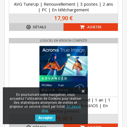
AVG TuneUp | Renouvellement | 3 postes | 2 ans
| PC | En téléchargement
17,90 €
DÉTAILS
ACHETER
LOGICIEL EN VERSION COMPLÈTE
En poursuivant votre navigation, vous
acceptez l'utilisation de Cookies pour réaliser
Acronis True Image 2026 | Advanced | 1 an | 1
des statistiques anonymes de visites et
appareil | 500Go | PC/Mac/Android/iOS | En
proposer un service client par tchat.
En savoir
téléchargement
plus.
79,90 €
Accepter