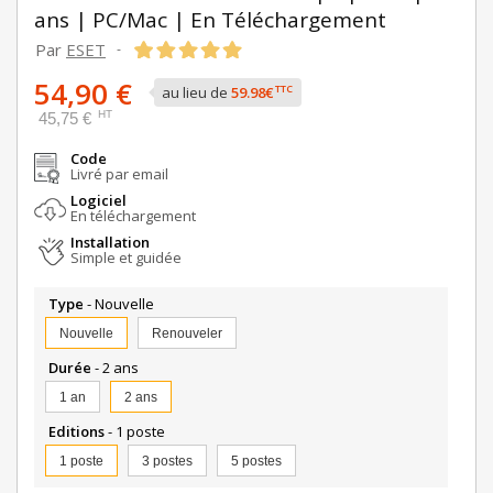
ans | PC/Mac | En Téléchargement
Par
ESET
-
54,90 €
TTC
au lieu de
59.98€
HT
45,75 €
Code
Livré par email
Logiciel
En téléchargement
Installation
Simple et guidée
Type
- Nouvelle
Nouvelle
Renouveler
Durée
- 2 ans
1 an
2 ans
Editions
- 1 poste
1 poste
3 postes
5 postes