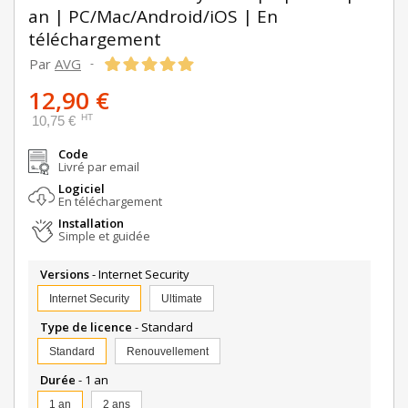
an | PC/Mac/Android/iOS | En
téléchargement
Par
AVG
-
12,90 €
HT
10,75 €
Code
Livré par email
Logiciel
En téléchargement
Installation
Simple et guidée
Versions
- Internet Security
Internet Security
Ultimate
Type de licence
- Standard
Standard
Renouvellement
Durée
- 1 an
1 an
2 ans