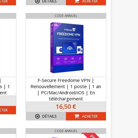
ETER
DÉTAILS
ACHETER
CODE ANNUEL
|
F-Secure Freedome VPN |
s | 1
Renouvellement | 1 poste | 1 an
ent
| PC/Mac/Android/iOS | En
téléchargement
16,50 €
ETER
DÉTAILS
ACHETER
CODE ANNUEL