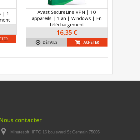
Avast SecureLine VPN | 10
s | 1
appareils | 1 an | Windows | En
ement
téléchargement
16,35 €
ETER
DÉTAILS
ACHETER
Nous contacter
Minutesoft, IFFG 16 boulevard St Germain 75005