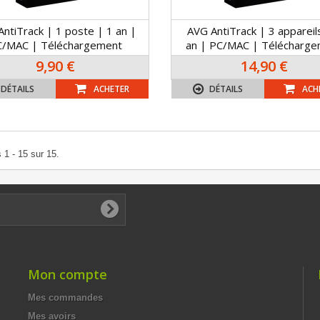
ntiTrack | 1 poste | 1 an |
AVG AntiTrack | 3 appareil
C/MAC | Téléchargement
an | PC/MAC | Télécharg
9,90 €
14,90 €
DÉTAILS
ACHETER
DÉTAILS
ACH
 1 - 15 sur 15.
Mon compte
Mes commandes
Mes avoirs