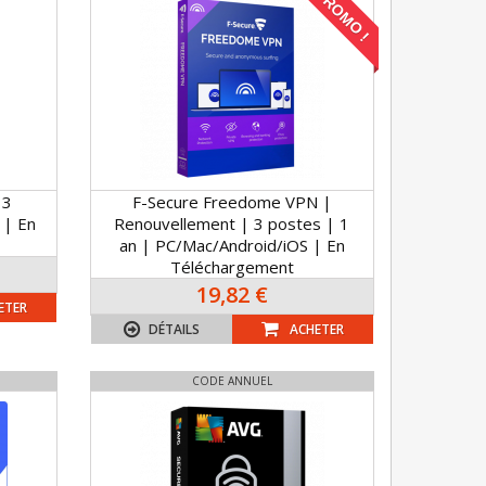
PROMO !
 3
F-Secure Freedome VPN |
 | En
Renouvellement | 3 postes | 1
an | PC/Mac/Android/iOS | En
Téléchargement
19,82 €
ETER
DÉTAILS
ACHETER
CODE ANNUEL