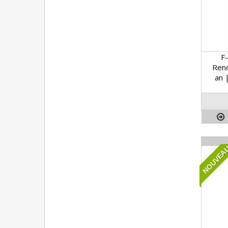
F
Reno
an 
NOUVEA