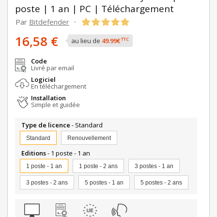
poste | 1 an | PC | Téléchargement
Par
Bitdefender
-
16,58 €
TTC
au lieu de
49.99€
Code
Livré par email
Logiciel
En téléchargement
Installation
Simple et guidée
Type de licence
- Standard
Standard
Renouvellement
Editions
- 1 poste - 1 an
1 poste - 1 an
1 poste - 2 ans
3 postes - 1 an
3 postes - 2 ans
5 postes - 1 an
5 postes - 2 ans