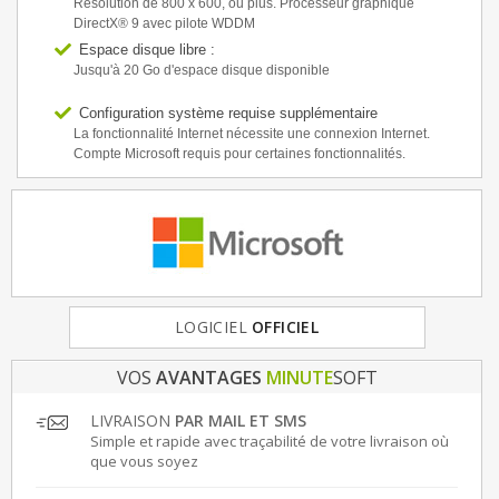
Résolution de 800 x 600, ou plus. Processeur graphique
DirectX® 9 avec pilote WDDM
Espace disque libre :
Jusqu'à 20 Go d'espace disque disponible
Configuration système requise supplémentaire
La fonctionnalité Internet nécessite une connexion Internet.
Compte Microsoft requis pour certaines fonctionnalités.
FRANCE
LOGICIEL
& EUROPE
OFFICIEL
VOS
AVANTAGES
MINUTE
SOFT
LIVRAISON
PAR MAIL ET SMS
Simple et rapide avec traçabilité de votre livraison où
que vous soyez