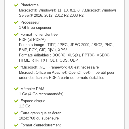
Plateforme
Microsoft® Windows® 11, 10, 8.1, 8, 7,Microsoft Windows
Server® 2016, 2012, 2012 R2,2008 R2
Processeur
1 GHz ou supérieur
Format fichier d'entrée
PDF (et PDF/A)
Formats image : TIFF, JPEG, JPEG 2000, JBIG2, PNG,
BMP, PCX, GIF, DjVu, XPS*
Formats éditables : DOC(X), XLS(X), PPT(X), VSD(X),
HTML, RTF, TXT, ODT, ODS, ODP
*Microsoft .NET Framework 4.0 est nécessaire
Microsoft Office ou Apache® OpenOffice® impératif pour
créer des fichiers PDF à partir de formats éditables
Mémoire RAM
1 Go (4 Go recommandés)
Espace disque
1.2 Go
Carte graphique et écran
1024x768 ou supérieure
Format d'enregistrement