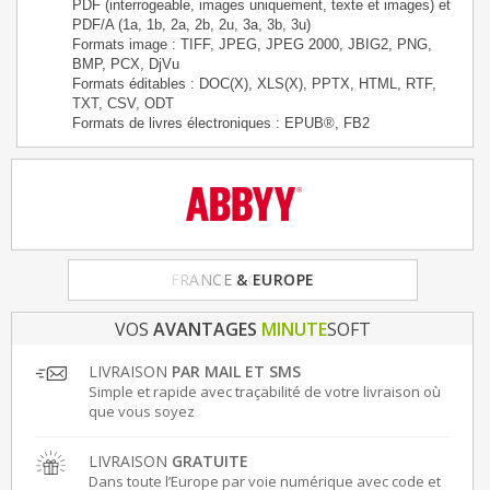
PDF (interrogeable, images uniquement, texte et images) et
PDF/A (1a, 1b, 2a, 2b, 2u, 3a, 3b, 3u)
Formats image : TIFF, JPEG, JPEG 2000, JBIG2, PNG,
BMP, PCX, DjVu
Formats éditables : DOC(X), XLS(X), PPTX, HTML, RTF,
TXT, CSV, ODT
Formats de livres électroniques : EPUB®, FB2
FRANCE
& EUROPE
VOS
AVANTAGES
MINUTE
SOFT
LIVRAISON
PAR MAIL ET SMS
Simple et rapide avec traçabilité de votre livraison où
que vous soyez
LIVRAISON
GRATUITE
Dans toute l’Europe par voie numérique avec code et