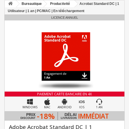
Bureautique
Productivité
Acrobat Standard DC | 1
Utilisateur | 1 an | PC/MAC | En téléchargement
LICENCE ANNUEL
PAIEMENT CARTE BANCAIRE EN 4X
WINDOWS
MAC
ANDROID
IOS
1 AN
-18%
IMMÉDIAT
PRIX
DÉLAI
DISCOUNT
LIVRAISON
Adobe Acrobat Standard DC | 1