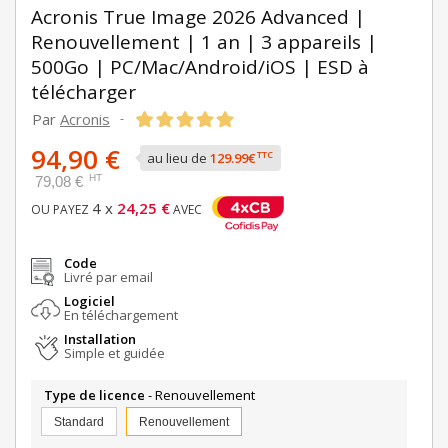
Acronis True Image 2026 Advanced |
Renouvellement | 1 an | 3 appareils |
500Go | PC/Mac/Android/iOS | ESD à
télécharger
Par
Acronis
-
94,90 €
TTC
au lieu de
129.99€
HT
79,08 €
4 x
24,25 €
OU PAYEZ
AVEC
Code
Livré par email
Logiciel
En téléchargement
Installation
Simple et guidée
Type de licence
- Renouvellement
Standard
Renouvellement