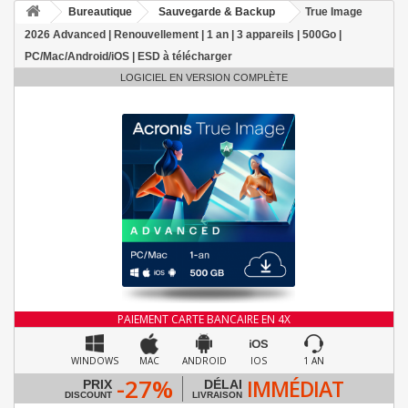
Bureautique
Sauvegarde & Backup
True Image
2026 Advanced | Renouvellement | 1 an | 3 appareils | 500Go |
PC/Mac/Android/iOS | ESD à télécharger
LOGICIEL EN VERSION COMPLÈTE
PAIEMENT CARTE BANCAIRE EN 4X
WINDOWS
MAC
ANDROID
IOS
1 AN
-27%
IMMÉDIAT
PRIX
DÉLAI
DISCOUNT
LIVRAISON