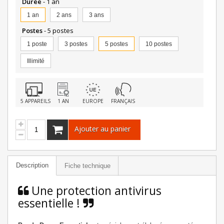
Durée
- 1 an
1 an
2 ans
3 ans
Postes
- 5 postes
1 poste
3 postes
5 postes
10 postes
Illimité
5 APPAREILS
1 AN
EUROPE
FRANÇAIS
Ajouter au panier
Description
Fiche technique
Une protection antivirus
essentielle !