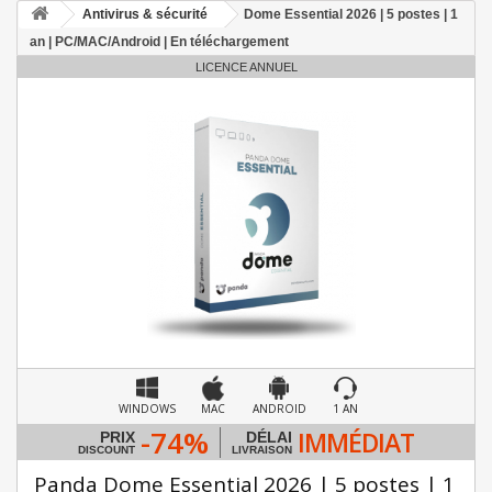
Antivirus & sécurité
Dome Essential 2026 | 5 postes | 1
an | PC/MAC/Android | En téléchargement
LICENCE ANNUEL
WINDOWS
MAC
ANDROID
1 AN
-74%
IMMÉDIAT
PRIX
DÉLAI
DISCOUNT
LIVRAISON
Panda Dome Essential 2026 | 5 postes | 1