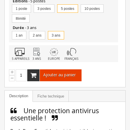
Editions
- 5 postes
1 poste
3 postes
5 postes
10 postes
Illimité
Durée
- 3 ans
1 an
2 ans
3 ans
5 APPAREILS
3 ANS
EUROPE
FRANÇAIS
Ajouter au panier
Description
Fiche technique
Une protection antivirus
essentielle !