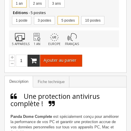
1 an
2 ans
3 ans
Editions
- 5 postes
1 poste
3 postes
5 postes
10 postes
5 APPAREILS
1 AN
EUROPE
FRANÇAIS
Ajouter au panier
Description
Fiche technique
Une protection antivirus
complète !
Panda Dome Complete
est spécialement conçu pour améliorer
la performance de vos PC et garantir une protection accrue de
vos données personnelles sur tous vos appareils PC, Mac et