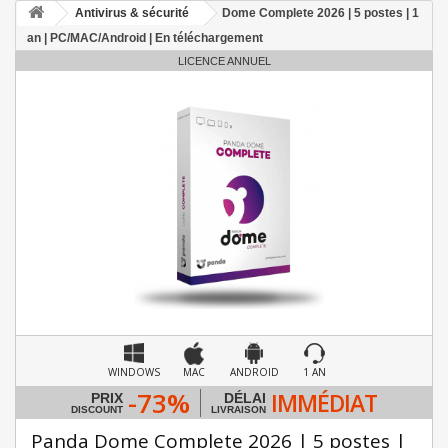
Antivirus & sécurité
Dome Complete 2026 | 5 postes | 1
an | PC/MAC/Android | En téléchargement
LICENCE ANNUEL
WINDOWS
MAC
ANDROID
1 AN
-73%
IMMÉDIAT
PRIX
DÉLAI
DISCOUNT
LIVRAISON
Panda Dome Complete 2026 | 5 postes |