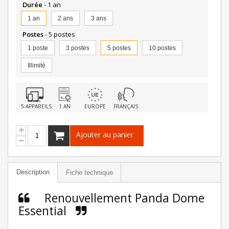
Durée
- 1 an
1 an
2 ans
3 ans
Postes
- 5 postes
1 poste
3 postes
5 postes
10 postes
Illimité
5 APPAREILS
1 AN
EUROPE
FRANÇAIS
Ajouter au panier
Description
Fiche technique
Renouvellement Panda Dome
Essential