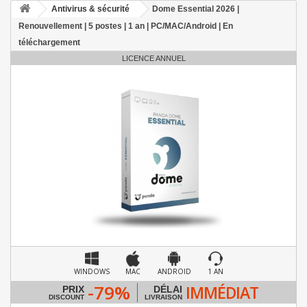
Antivirus & sécurité
Dome Essential 2026 |
Renouvellement | 5 postes | 1 an | PC/MAC/Android | En
téléchargement
LICENCE ANNUEL
WINDOWS
MAC
ANDROID
1 AN
-79%
IMMÉDIAT
PRIX
DÉLAI
DISCOUNT
LIVRAISON