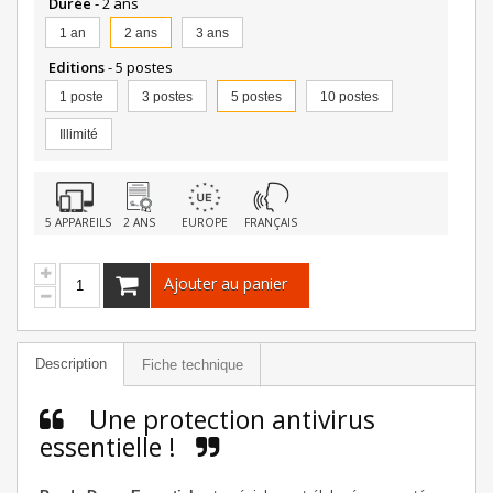
Durée
- 2 ans
1 an
2 ans
3 ans
Editions
- 5 postes
1 poste
3 postes
5 postes
10 postes
Illimité
5 APPAREILS
2 ANS
EUROPE
FRANÇAIS
Ajouter au panier
Description
Fiche technique
Une protection antivirus
essentielle !