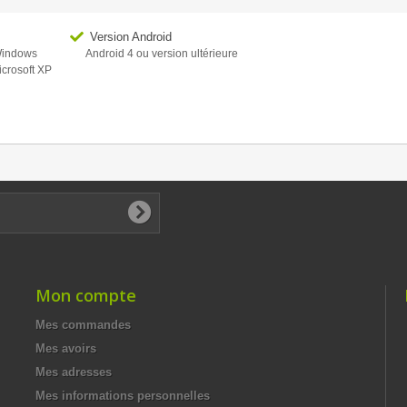
Version Android
 Windows
Android 4 ou version ultérieure
icrosoft XP
Mon compte
Mes commandes
Mes avoirs
Mes adresses
Mes informations personnelles