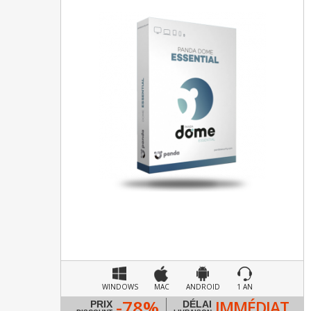
WINDOWS
MAC
ANDROID
1 AN
-78%
IMMÉDIAT
PRIX
DÉLAI