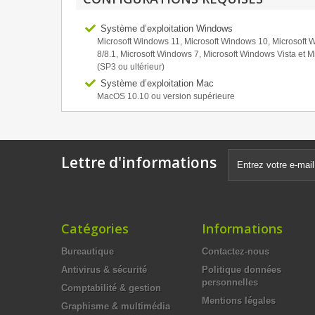
Système d’exploitation Windows
Microsoft Windows 11, Microsoft Windows 10, Microsoft
8/8.1, Microsoft Windows 7, Microsoft Windows Vista et M
(SP3 ou ultérieur)
Système d’exploitation Mac
MacOS 10.10 ou version supérieure
Lettre d'informations
Catégories
Informations
Bureautique
Contactez-nous
Antivirus & sécurité
Politique données
personnelles
Comptabilité & gestion
Mentions légales
Graphisme & multimédia