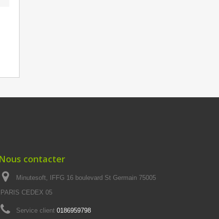
Nous contacter
Minutesoft, IFFG 16 boulevard St Germain 75005
PARIS CEDEX 05
Service client
0186959798