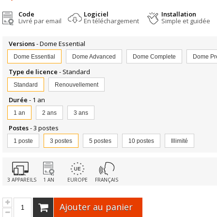
Code
Logiciel
Installation
Livré par email
En téléchargement
Simple et guidée
Versions
- Dome Essential
Dome Essential
Dome Advanced
Dome Complete
Dome Pr
Type de licence
- Standard
Standard
Renouvellement
Durée
- 1 an
1 an
2 ans
3 ans
Postes
- 3 postes
1 poste
3 postes
5 postes
10 postes
Illimité
3 APPAREILS
1 AN
EUROPE
FRANÇAIS
Ajouter au panier