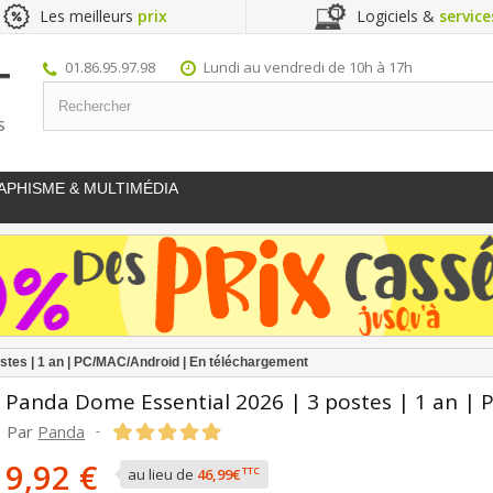
Les meilleurs
prix
Logiciels &
service
01.86.95.97.98
Lundi au vendredi de 10h à 17h
S
APHISME & MULTIMÉDIA
stes | 1 an | PC/MAC/Android | En téléchargement
Panda Dome Essential 2026 | 3 postes | 1 an |
Par
Panda
-
9,92 €
TTC
au lieu de
46,99€