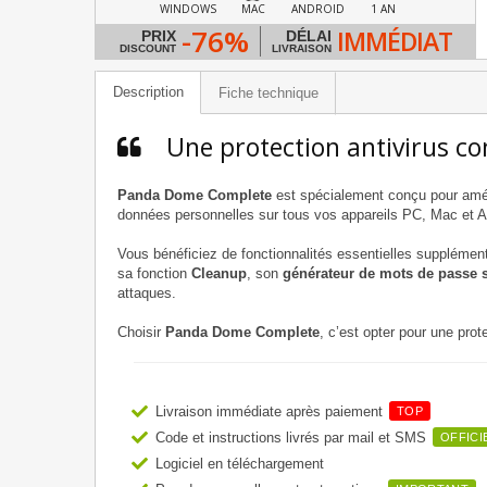
WINDOWS
MAC
ANDROID
1 AN
-76%
IMMÉDIAT
PRIX
DÉLAI
DISCOUNT
LIVRAISON
Description
Fiche technique
Une protection antivirus c
Panda Dome Complete
est spécialement conçu pour améli
données personnelles sur tous vos appareils PC, Mac et A
Vous bénéficiez de fonctionnalités essentielles supplémen
sa fonction
Cleanup
, son
générateur de mots de passe 
attaques.
Choisir
Panda Dome Complete
, c’est opter pour une pro
Livraison immédiate après paiement
TOP
Code et instructions livrés par mail et SMS
OFFICI
Logiciel en téléchargement