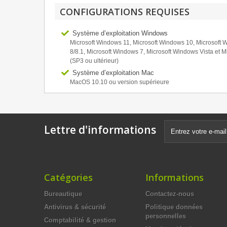
CONFIGURATIONS REQUISES
Système d’exploitation Windows
Microsoft Windows 11, Microsoft Windows 10, Microsoft
8/8.1, Microsoft Windows 7, Microsoft Windows Vista et M
(SP3 ou ultérieur)
Système d’exploitation Mac
MacOS 10.10 ou version supérieure
Lettre d'informations
Catégories
Informations
Bureautique
Contactez-nous
Antivirus & sécurité
Politique données
personnelles
Comptabilité & gestion