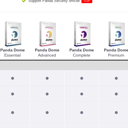
Support Panda Security officiel
TOP
Panda Dome
Panda Dome
Panda Dome
Panda Dom
Essential
Advanced
Complete
Premium