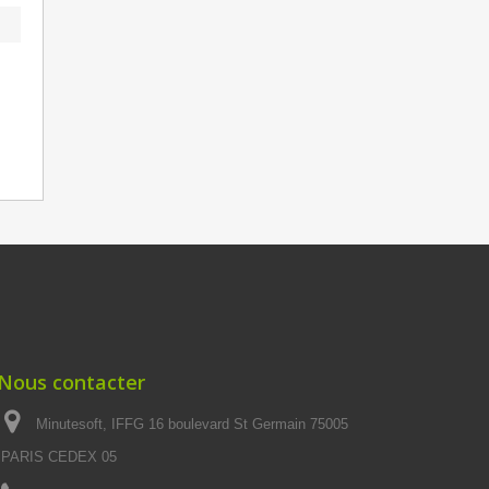
Nous contacter
Minutesoft, IFFG 16 boulevard St Germain 75005
PARIS CEDEX 05