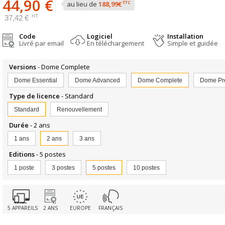
44,90 €
TTC
au lieu de
188,99€
HT
37,42 €
Code
Logiciel
Installation
Livré par email
En téléchargement
Simple et guidée
Versions
- Dome Complete
Dome Essential
Dome Advanced
Dome Complete
Dome Pr
Type de licence
- Standard
Standard
Renouvellement
Durée
- 2 ans
1 ans
2 ans
3 ans
Editions
- 5 postes
1 poste
3 postes
5 postes
10 postes
5 APPAREILS
2 ANS
EUROPE
FRANÇAIS