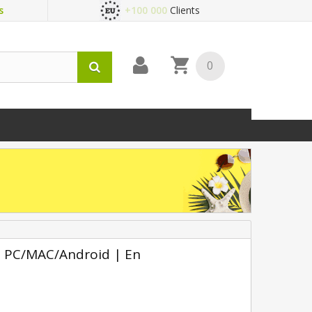
s
+100 000
Clients
0
| PC/MAC/Android | En