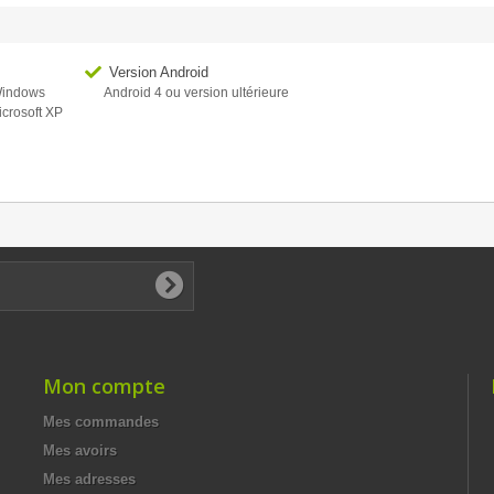
Version Android
 Windows
Android 4 ou version ultérieure
icrosoft XP
Mon compte
Mes commandes
Mes avoirs
Mes adresses