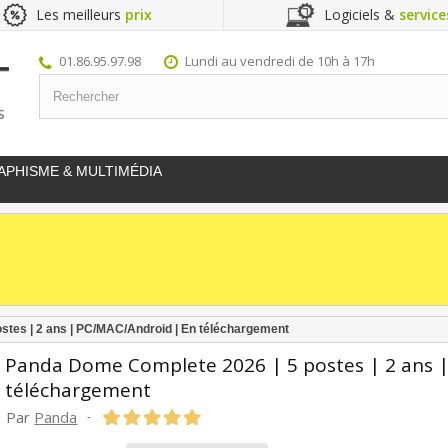
Les meilleurs
prix
Logiciels &
service
01.86.95.97.98
Lundi au vendredi de 10h à 17h
S
APHISME & MULTIMÉDIA
stes | 2 ans | PC/MAC/Android | En téléchargement
Panda Dome Complete 2026 | 5 postes | 2 ans 
téléchargement
Par
Panda
-