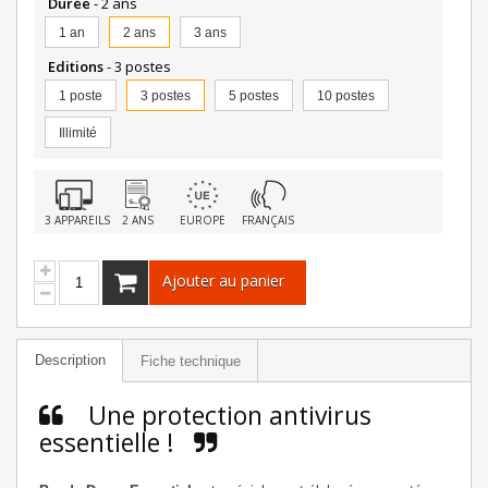
Durée
- 2 ans
1 an
2 ans
3 ans
Editions
- 3 postes
1 poste
3 postes
5 postes
10 postes
Illimité
3 APPAREILS
2 ANS
EUROPE
FRANÇAIS
Ajouter au panier
Description
Fiche technique
Une protection antivirus
essentielle !