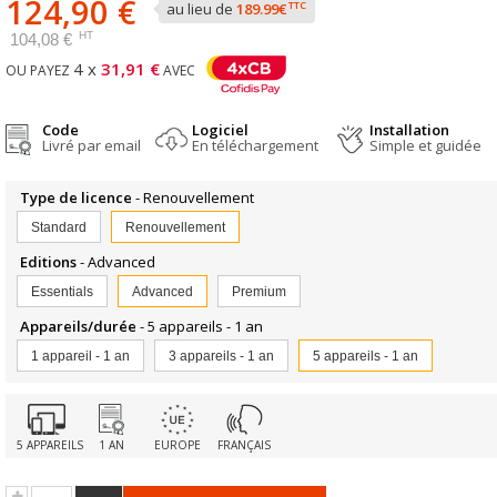
124,90 €
TTC
au lieu de
189.99€
HT
104,08 €
4 x
31,91 €
OU PAYEZ
AVEC
Code
Logiciel
Installation
Livré par email
En téléchargement
Simple et guidée
Type de licence
- Renouvellement
Standard
Renouvellement
Editions
- Advanced
Essentials
Advanced
Premium
Appareils/durée
- 5 appareils - 1 an
1 appareil - 1 an
3 appareils - 1 an
5 appareils - 1 an
5 APPAREILS
1 AN
EUROPE
FRANÇAIS