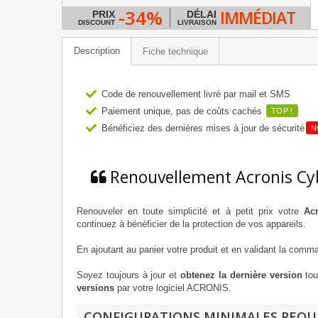
-34%
IMMÉDIAT
PRIX
DÉLAI
DISCOUNT
LIVRAISON
Description
Fiche technique
Code de renouvellement livré par mail et SMS
Paiement unique, pas de coûts cachés
TOP !
Bénéficiez des dernières mises à jour de sécurité
N
Renouvellement Acronis Cy
Renouveler en toute simplicité et à petit prix votre
Ac
continuez à bénéficier de la protection de vos appareils.
En ajoutant au panier votre produit et en validant la com
Soyez toujours à jour et
obtenez la dernière version
tou
versions
par votre logiciel ACRONIS.
CONFIGURATIONS MINIMALES REQU