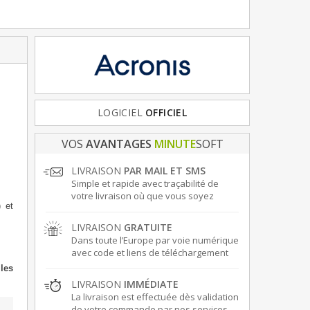
FRANCE
LOGICIEL
& EUROPE
OFFICIEL
VOS
AVANTAGES
MINUTE
SOFT
LIVRAISON
PAR MAIL ET SMS
Simple et rapide avec traçabilité de
votre livraison où que vous soyez
 et
LIVRAISON
GRATUITE
Dans toute l’Europe par voie numérique
avec code et liens de téléchargement
lles
LIVRAISON
IMMÉDIATE
La livraison est effectuée dès validation
de votre commande par nos services