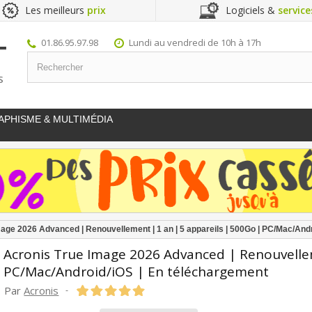
Les meilleurs
prix
Logiciels &
service
01.86.95.97.98
Lundi au vendredi de 10h à 17h
S
APHISME & MULTIMÉDIA
age 2026 Advanced | Renouvellement | 1 an | 5 appareils | 500Go | PC/Mac/And
Acronis True Image 2026 Advanced | Renouvellem
PC/Mac/Android/iOS | En téléchargement
Par
Acronis
-