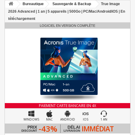
Bureautique
Sauvegarde & Backup
True Image
2026 Advanced | 1 an | 5 appareils | 500Go | PC/Mac/Android/iOS | En
téléchargement
LOGICIEL EN VERSION COMPLÈTE
PAIEMENT CARTE BANCAIRE EN 4X
WINDOWS
MAC
ANDROID
IOS
1 AN
-43%
IMMÉDIAT
PRIX
DÉLAI
DISCOUNT
LIVRAISON