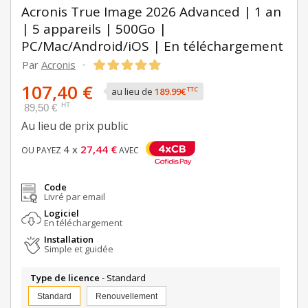
Acronis True Image 2026 Advanced | 1 an
| 5 appareils | 500Go |
PC/Mac/Android/iOS | En téléchargement
Par
Acronis
-
107,40 €
TTC
au lieu de
189.99€
HT
89,50 €
Au lieu de
prix public
4 x
27,44 €
OU PAYEZ
AVEC
Code
Livré par email
Logiciel
En téléchargement
Installation
Simple et guidée
Type de licence
- Standard
Standard
Renouvellement