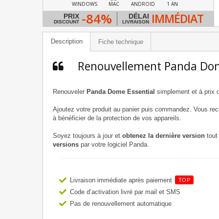
WINDOWS
MAC
ANDROID
1 AN
-84%
IMMÉDIAT
PRIX
DÉLAI
DISCOUNT
LIVRAISON
Description
Fiche technique
Renouvellement Panda Dom
Renouveler
Panda Dome Essential
simplement et à prix d
Ajoutez votre produit au panier puis commandez. Vous re
à bénéficier de la protection de vos appareils.
Soyez toujours à jour et
obtenez la dernière version
tout 
versions
par votre logiciel Panda.
Livraison immédiate après paiement
TOP
Code d’activation livré par mail et SMS
Pas de renouvellement automatique