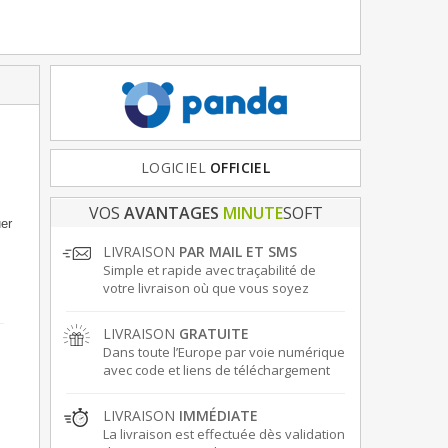
FRANCE
LOGICIEL
& EUROPE
OFFICIEL
VOS
AVANTAGES
MINUTE
SOFT
er
LIVRAISON
PAR MAIL ET SMS
Simple et rapide avec traçabilité de
votre livraison où que vous soyez
LIVRAISON
GRATUITE
Dans toute l’Europe par voie numérique
avec code et liens de téléchargement
LIVRAISON
IMMÉDIATE
La livraison est effectuée dès validation