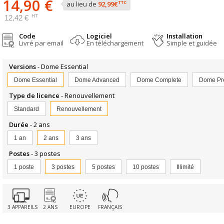
14,90 €
TTC
au lieu de
92,99€
HT
12,42 €
Code
Logiciel
Installation
Livré par email
En téléchargement
Simple et guidée
Versions
- Dome Essential
Dome Essential
Dome Advanced
Dome Complete
Dome Pr
Type de licence
- Renouvellement
Standard
Renouvellement
Durée
- 2 ans
1 an
2 ans
3 ans
Postes
- 3 postes
1 poste
3 postes
5 postes
10 postes
Illimité
3 APPAREILS
2 ANS
EUROPE
FRANÇAIS