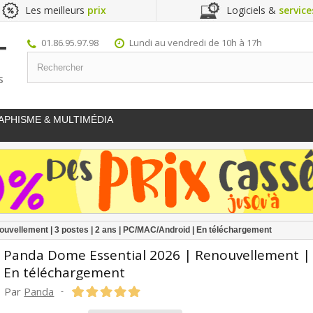
Les meilleurs
prix
Logiciels &
service
01.86.95.97.98
Lundi au vendredi de 10h à 17h
S
APHISME & MULTIMÉDIA
uvellement | 3 postes | 2 ans | PC/MAC/Android | En téléchargement
Panda Dome Essential 2026 | Renouvellement | 
En téléchargement
Par
Panda
-