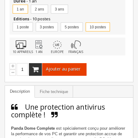
Durée
- 1 an
1 an
2 ans
3 ans
Editions
- 10 postes
1 poste
3 postes
5 postes
10 postes
10 APPAREILS
1 AN
EUROPE
FRANÇAIS
Ajouter au panier
Description
Fiche technique
Une protection antivirus
complète !
Panda Dome Complete
est spécialement conçu pour améliorer
la performance de vos PC et garantir une protection accrue de