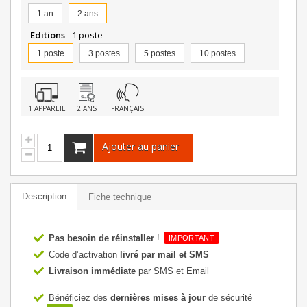
1 an
2 ans
Editions
- 1 poste
1 poste
3 postes
5 postes
10 postes
1 APPAREIL
2 ANS
FRANÇAIS
Ajouter au panier
Description
Fiche technique
Pas besoin de réinstaller
!
IMPORTANT
Code d’activation
livré par mail et SMS
Livraison immédiate
par SMS et Email
Bénéficiez des
dernières mises à jour
de sécurité