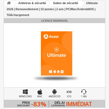
Antivirus & sécurité
Suites de sécurité
Ultimate
2026 | Renouvellement | 10 postes | 2 ans | PC/Mac/Android/iOS |
Téléchargement
LICENCE BISANNUEL
WINDOWS
MAC
ANDROID
IOS
1 AN
-83%
IMMÉDIAT
PRIX
DÉLAI
DISCOUNT
LIVRAISON