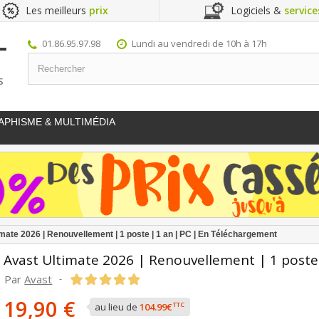
Les meilleurs
prix
Logiciels &
service
01.86.95.97.98
Lundi au vendredi de 10h à 17h
S
APHISME & MULTIMÉDIA
imate 2026 | Renouvellement | 1 poste | 1 an | PC | En Téléchargement
Avast Ultimate 2026 | Renouvellement | 1 poste
Par
Avast
-
19,90 €
TTC
au lieu de
104.99€