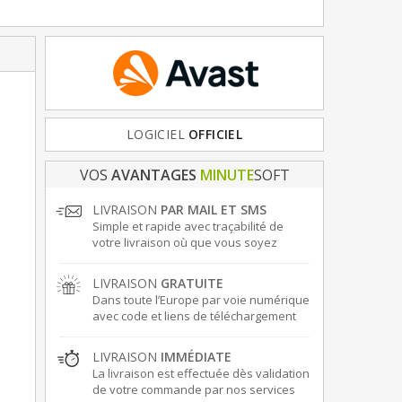
FRANCE
LOGICIEL
& EUROPE
OFFICIEL
VOS
AVANTAGES
MINUTE
SOFT
LIVRAISON
PAR MAIL ET SMS
Simple et rapide avec traçabilité de
votre livraison où que vous soyez
LIVRAISON
GRATUITE
Dans toute l’Europe par voie numérique
avec code et liens de téléchargement
LIVRAISON
IMMÉDIATE
La livraison est effectuée dès validation
de votre commande par nos services