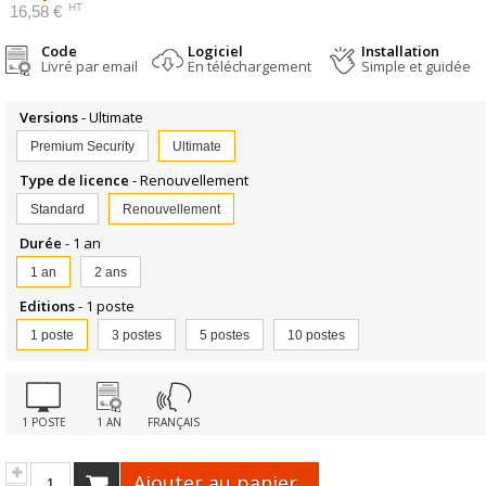
HT
16,58 €
Code
Logiciel
Installation
Livré par email
En téléchargement
Simple et guidée
Versions
- Ultimate
Premium Security
Ultimate
Type de licence
- Renouvellement
Standard
Renouvellement
Durée
- 1 an
1 an
2 ans
Editions
- 1 poste
1 poste
3 postes
5 postes
10 postes
1 POSTE
1 AN
FRANÇAIS
Ajouter au panier