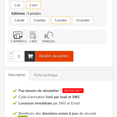
1 an
2 ans
Editions
- 5 postes
1 poste
3 postes
5 postes
10 postes
5 APPAREILS
2 ANS
FRANÇAIS
Ajouter au panier
Description
Fiche technique
Pas besoin de réinstaller
!
IMPORTANT
Code d’activation
livré par mail et SMS
Livraison immédiate
par SMS et Email
Bénéficiez des
dernières mises à jour
de sécurité