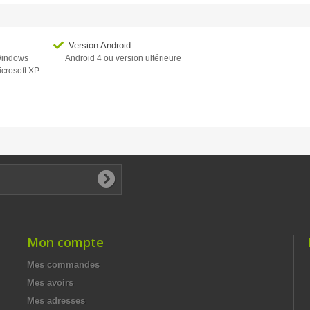
Version Android
 Windows
Android 4 ou version ultérieure
icrosoft XP
Mon compte
Mes commandes
Mes avoirs
Mes adresses