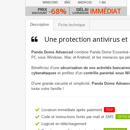
WINDOWS
MAC
ANDROID
1 AN
-68%
IMMÉDIAT
PRIX
DÉLAI
DISCOUNT
LIVRAISON
Description
Fiche technique
Une protection antivirus et
Panda Dome Advanced
combine Panda Dome Essential et 
PC sous Windows, Mac et Android, et les menaces qui pèsen
Bénéficiez d’une
sécurisation de vos activités bancaires
cyberattaques
et profitez d’un
contrôle parental sous W
D’une grande sécurité et simplicité,
Panda Dome Advanc
toute votre famille !
Livraison immédiate après paiement
TOP
Code et instructions livrés par mail et SMS
OFFICI
Logiciel en téléchargement