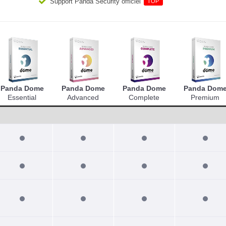
Support Panda Security officiel
TOP
Panda Dome
Panda Dome
Panda Dome
Panda Dom
Essential
Advanced
Complete
Premium