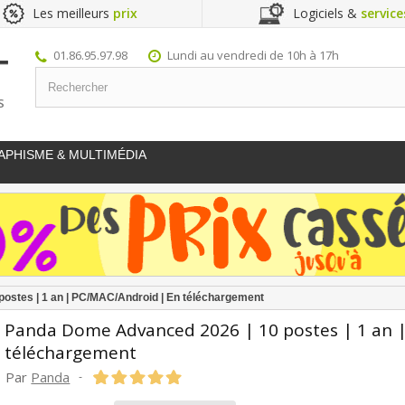
Les meilleurs
prix
Logiciels &
service
01.86.95.97.98
Lundi au vendredi de 10h à 17h
S
APHISME & MULTIMÉDIA
ostes | 1 an | PC/MAC/Android | En téléchargement
Panda Dome Advanced 2026 | 10 postes | 1 an 
téléchargement
Par
Panda
-