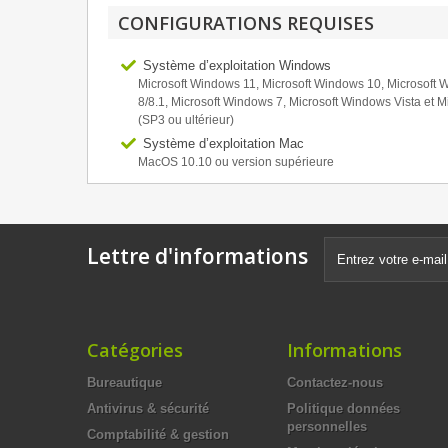
CONFIGURATIONS REQUISES
Système d’exploitation Windows
Microsoft Windows 11, Microsoft Windows 10, Microsoft
8/8.1, Microsoft Windows 7, Microsoft Windows Vista et M
(SP3 ou ultérieur)
Système d’exploitation Mac
MacOS 10.10 ou version supérieure
Lettre d'informations
Catégories
Informations
Bureautique
Contactez-nous
Antivirus & sécurité
Politique données
personnelles
Comptabilité & gestion