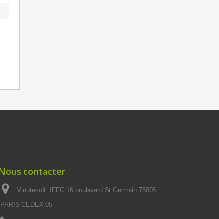
Nous contacter
Minutesoft, IFFG 16 boulevard St Germain 75005
PARIS CEDEX 05