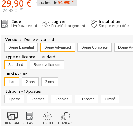
29,90 €
TTC
au lieu de
94,99€
HT
24,92 €
Code
Logiciel
Installation
Livré par email
En téléchargement
Simple et guidée
Versions
- Dome Advanced
Dome Essential
Dome Advanced
Dome Complete
Dome Pr
Type de licence
- Standard
Standard
Renouvellement
Durée
- 1 an
1 an
2 ans
3 ans
Editions
- 10 postes
1 poste
3 postes
5 postes
10 postes
Illimité
10 APPAREILS
1 AN
EUROPE
FRANÇAIS