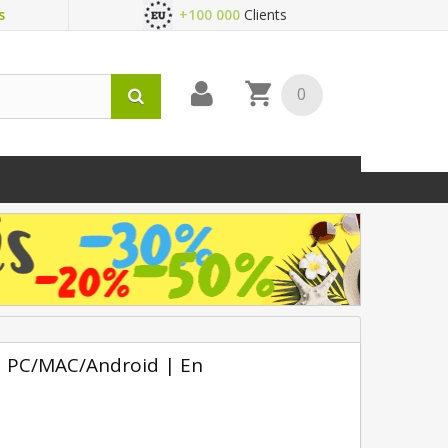
s
+100 000
Clients
0
| PC/MAC/Android | En