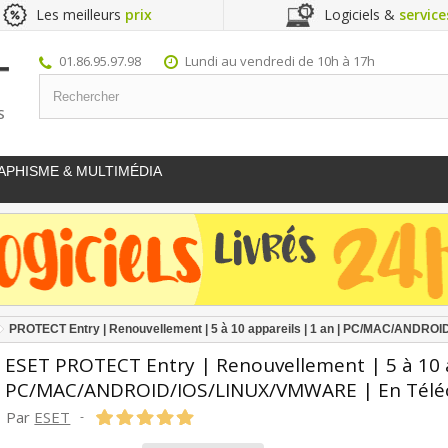
Les meilleurs
prix
Logiciels &
service
01.86.95.97.98
Lundi au vendredi de 10h à 17h
S
APHISME & MULTIMÉDIA
PROTECT Entry | Renouvellement | 5 à 10 appareils | 1 an | PC/MAC/ANDR
ESET PROTECT Entry | Renouvellement | 5 à 10 a
PC/MAC/ANDROID/IOS/LINUX/VMWARE | En Tél
Par
ESET
-