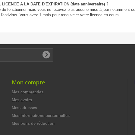
ICENCE A LA DATE D'EXPIRATION (date anniversaire) ?
ue de fonctionner mais vous ne recevez plus aucune mise à jour notamment ce
e l'antivirus. Vous avez 1 mois pour renouveler votre licence en cours.
Mon compte
Mes commandes
Mes avoirs
Mes adresses
Mes informations personnelles
Mes bons de réduction