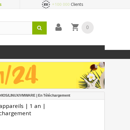
s
+100 000
Clients
0
OID/IOS/LINUX/VMWARE | En Téléchargement
ppareils | 1 an |
échargement