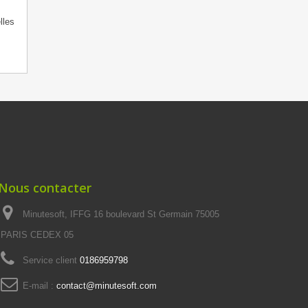
lles
Nous contacter
Minutesoft, IFFG 16 boulevard St Germain 75005
PARIS CEDEX 05
Service client
0186959798
E-mail :
contact@minutesoft.com