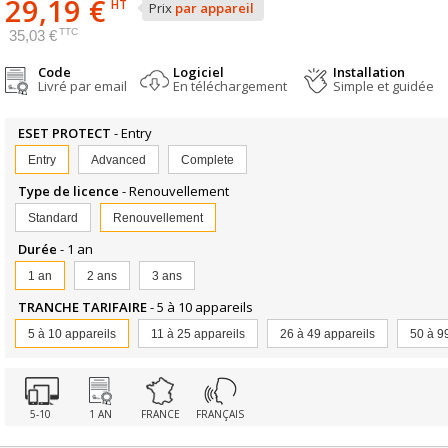
29,19 €
HT
Prix
par appareil
TTC
35,03 €
Code
Logiciel
Installation
Livré par email
En téléchargement
Simple et guidée
ESET PROTECT
- Entry
Entry
Advanced
Complete
Type de licence
- Renouvellement
Standard
Renouvellement
Durée
- 1 an
1 an
2 ans
3 ans
TRANCHE TARIFAIRE
- 5 à 10 appareils
5 à 10 appareils
11 à 25 appareils
26 à 49 appareils
50 à 9
5-10
1 AN
FRANCE
FRANÇAIS