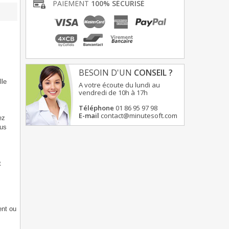
PAIEMENT
100% SÉCURISÉ
BESOIN D'UN
CONSEIL ?
lle
A votre écoute du lundi au
vendredi de 10h à 17h
Téléphone
01 86 95 97 98
E-mail
contact@minutesoft.com
ez
ous
t
ent ou