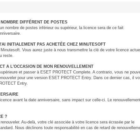
 NOMBRE DIFFÉRENT DE POSTES
n nombre de postes inférieur ou supérieur, la licence sera de ce fait
nniversaire.
'AI INITIALEMENT PAS ACHETÉE CHEZ MINUTESOFT
inutesoft. Vous aurez juste à nous transmettre la clé de votre licence actue
 reste.
ECT A L'OCCASION DE MON RENOUVELLEMENT
n supérieure et passer à ESET PROTECT Complete. A contrario, vous ne pouv
re renouveler pour une version ESET PROTECT Entry. Dans ce dernier cas, il v
T PROTECT Entry.
VERSAIRE
cence avant la date anniversaire, sans impact sur celle-ci. Le renouvellemen
CE ?
 renouveler. Au-delà, votre clé associée à votre licence sera écrasée par le
tandard. Nous déclinons toute responsabilité en cas de retard de renouvellem