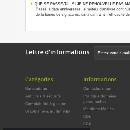
QUE SE PASSE-T-IL SI JE NE RENOUVELLE PAS MA L
Passé la date anniversaire, le moteur d'analyse contin
de la bases de signatures, diminuant ainsi l'efficacité d
Lettre d'informations
Catégories
Informations
Bureautique
Contactez-nous
Antivirus & sécurité
Politique données
personnelles
Comptabilité & gestion
Mentions légales
Graphisme & multimédia
CGU
CGV