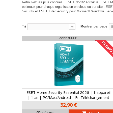
Retrouvez les plus connues : ESET Nod32 Antivirus, ESET Mult
optimaux pour chaque organisation en cloud ou sur site :
ESE
Security
et
ESET File Security
pour Microsoft Windows Serve
Tri
Montrer par page
--
5
CODE ANNUEL
PROMO 
ESET Home Security Essential 2026 | 1 appareil
| 1 an | PC/Mac/Android | En Téléchargement
32,90 €
DÉTAILS
ACHETER