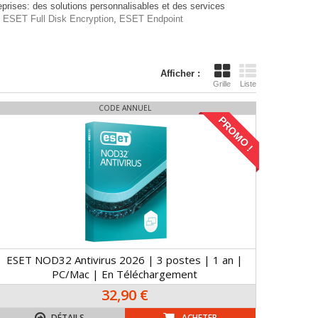
prises: des solutions personnalisables et des services
,
ESET Full Disk Encryption
,
ESET Endpoint
Afficher :
Grille
Liste
CODE ANNUEL
PROMO !
ESET NOD32 Antivirus 2026 | 3 postes | 1 an |
PC/Mac | En Téléchargement
32,90 €
DÉTAILS
ACHETER