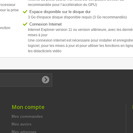
Processeur
recommandée pour l’accélération du GPU)
our la prise
Espace disponible sur le disque dur
3 Go d'espace disque disponible requis (3 Go recommandés)
Connexion Internet
onction
Internet Explorer version 11 ou version ultérieure, avec les derniè
mises à jour
Une connexion internet est nécessaire pour installer et enregistre
logiciel, pour les mises à jour et pour utiliser les fonctions en ligne
les didacticiels vidéo
Mon compte
Mes commandes
Mes avoirs
Mes adresses