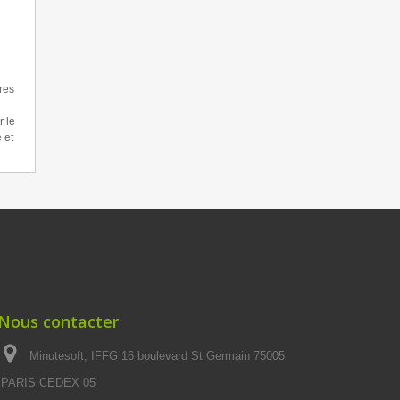
res
r le
 et
Nous contacter
Minutesoft, IFFG 16 boulevard St Germain 75005
PARIS CEDEX 05