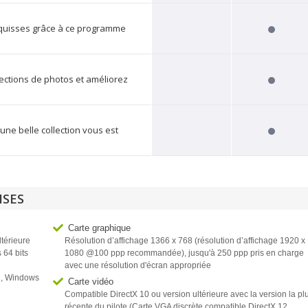
squisses grâce à ce programme
ections de photos et améliorez
 une belle collection vous est
ISES
Carte graphique
térieure
Résolution d’affichage 1366 x 768 (résolution d’affichage 1920 x
 64 bits
1080 @100 ppp recommandée), jusqu'à 250 ppp pris en charge
avec une résolution d'écran appropriée
R2, Windows
Carte vidéo
Compatible DirectX 10 ou version ultérieure avec la version la pl
récente du pilote (Carte VGA discrète compatible DirectX 12