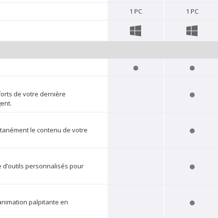
1 PC
1 PC
orts de votre dernière
ent.
ltanément le contenu de votre
e d’outils personnalisés pour
animation palpitante en