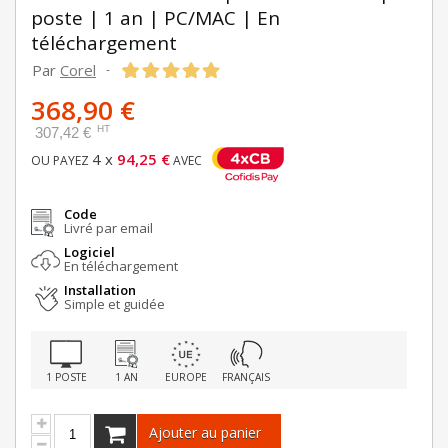
poste | 1 an | PC/MAC | En
téléchargement
Par
Corel
-
368,90 €
HT
307,42 €
4 x
94,25 €
OU PAYEZ
AVEC
Code
Livré par email
Logiciel
En téléchargement
Installation
Simple et guidée
1 POSTE
1 AN
EUROPE
FRANÇAIS
Ajouter au panier