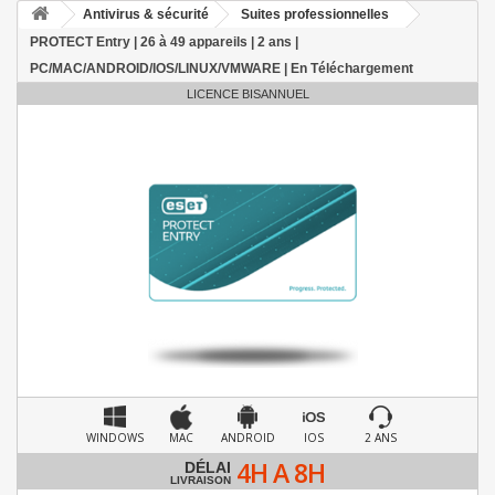
Antivirus & sécurité
Suites professionnelles
PROTECT Entry | 26 à 49 appareils | 2 ans |
PC/MAC/ANDROID/IOS/LINUX/VMWARE | En Téléchargement
LICENCE BISANNUEL
WINDOWS
MAC
ANDROID
IOS
2 ANS
4H A 8H
DÉLAI
LIVRAISON