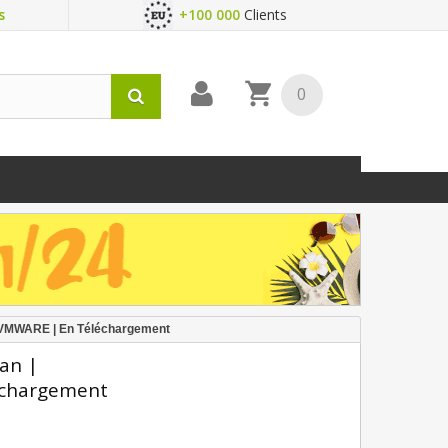
s
+100 000
Clients
0
X/VMWARE | En Téléchargement
an |
échargement