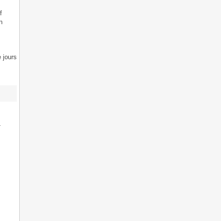
f
n
e jours
1