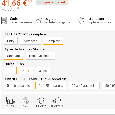
41,66 €
HT
Prix
par appareil
TTC
49,99 €
Code
Logiciel
Installation
Livré par email
En téléchargement
Simple et guidée
ESET PROTECT
- Complete
Entry
Advanced
Complete
Type de licence
- Standard
Standard
Renouvellement
Durée
- 1 an
1 an
2 ans
3 ans
TRANCHE TARIFAIRE
- 11 à 25 appareils
5 à 10 appareils
11 à 25 appareils
26 à 49 appareils
50 à 9
11-25
1 AN
FRANCE
FRANÇAIS