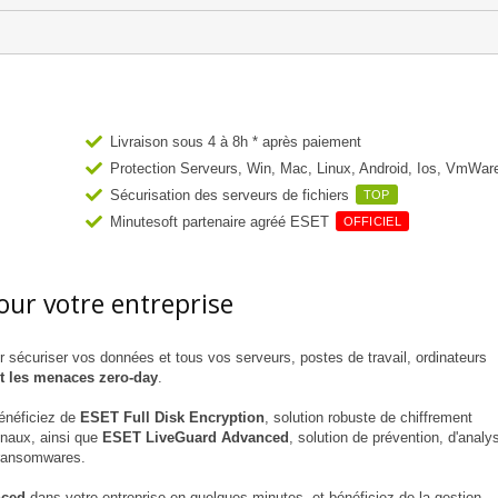
Livraison sous 4 à 8h * après paiement
Protection Serveurs, Win, Mac, Linux, Android, Ios, VmWar
Sécurisation des serveurs de fichiers
TOP
Minutesoft partenaire agréé ESET
OFFICIEL
our votre entreprise
 sécuriser vos données et tous vos serveurs, postes de travail, ordinateurs
t les menaces zero-day
.
énéficiez de
ESET Full Disk Encryption
, solution robuste de chiffrement
inaux, ainsi que
ESET LiveGuard Advanced
, solution de prévention, d'analy
 ransomwares.
ced
dans votre entreprise en quelques minutes, et bénéficiez de la gestion