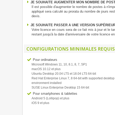
JE SOUHAITE AUGMENTER MON NOMBRE DE POS
Il est possible d'augmenter le nombre de postes à n'impor
appliqué sera calculé au prorata du nombre de jours res
devis.
JE SOUHAITE PASSER A UNE VERSION SUPÉRIEU
Votre licence en cours sera de ce fait mis à jour et le t
restant jusqu'à la date d'anniversaire de votre licence
CONFIGURATIONS MINIMALES REQUIS
Pour ordinateurs
Microsoft Windows 11, 10, 8.1, 8, 7, SP1
macOS 10.12 et plus
Ubuntu Desktop 20.04 LTS et 18.04 LTS 64-bit
Red Hat Enterprise Linux 7, 8 64-bit with supported desktop
environment installed
SUSE Linux Enterprise Desktop 15 64-bit
Pour smartphones & tablettes
Android 5 (Lollipop) et plus
iOS 9 et plus