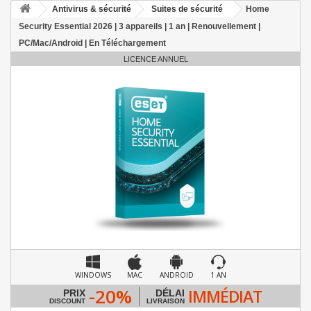
Antivirus & sécurité
Suites de sécurité
Home
Security Essential 2026 | 3 appareils | 1 an | Renouvellement |
PC/Mac/Android | En Téléchargement
LICENCE ANNUEL
WINDOWS
MAC
ANDROID
1 AN
-20%
IMMÉDIAT
PRIX
DÉLAI
DISCOUNT
LIVRAISON