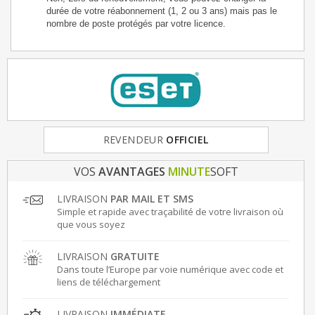
durée de votre réabonnement (1, 2 ou 3 ans) mais pas le
nombre de poste protégés par votre licence.
REVENDEUR
FRANCE
& EUROPE
OFFICIEL
VOS
AVANTAGES
MINUTE
SOFT
LIVRAISON
PAR MAIL ET SMS
Simple et rapide avec traçabilité de votre livraison où
que vous soyez
LIVRAISON
GRATUITE
Dans toute l’Europe par voie numérique avec code et
liens de téléchargement
LIVRAISON
IMMÉDIATE