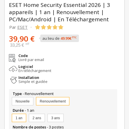
ESET Home Security Essential 2026 | 3
appareils | 1 an | Renouvellement |
PC/Mac/Android | En Téléchargement
Par
ESET
-
39,90 €
TTC
au lieu de
49.99€
HT
33,25 €
Code
Livré par email
Logiciel
En téléchargement
Installation
Simple et guidée
Type
- Renouvellement
Nouvelle
Renouvellement
Durée
- 1 an
1 an
2 ans
3 ans
Nombre de postes
- 3 postes