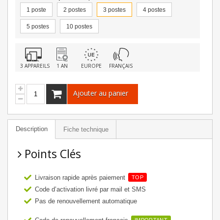
1 poste
2 postes
3 postes
4 postes
5 postes
10 postes
3 APPAREILS
1 AN
EUROPE
FRANÇAIS
Ajouter au panier
Description
Fiche technique
Points Clés
Livraison rapide après paiement
TOP
Code d’activation livré par mail et SMS
Pas de renouvellement automatique