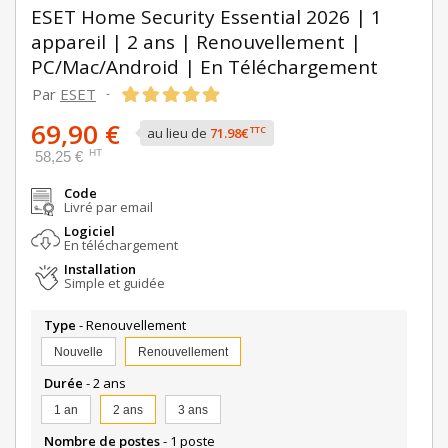
ESET Home Security Essential 2026 | 1
appareil | 2 ans | Renouvellement |
PC/Mac/Android | En Téléchargement
Par
ESET
-
69,90 €
TTC
au lieu de
71.98€
HT
58,25 €
Code
Livré par email
Logiciel
En téléchargement
Installation
Simple et guidée
Type
- Renouvellement
Nouvelle
Renouvellement
Durée
- 2 ans
1 an
2 ans
3 ans
Nombre de postes
- 1 poste