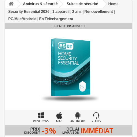
Antivirus & sécurité
Suites de sécurité
Home
Security Essential 2026 | 1 appareil | 2 ans | Renouvellement |
PC/Mac/Android | En Téléchargement
LICENCE BISANNUEL
WINDOWS
MAC
ANDROID
2 ANS
-3%
IMMÉDIAT
PRIX
DÉLAI
DISCOUNT
LIVRAISON