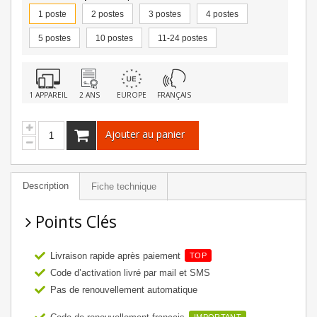
1 poste
2 postes
3 postes
4 postes
5 postes
10 postes
11-24 postes
1 APPAREIL
2 ANS
EUROPE
FRANÇAIS
Ajouter au panier
Description
Fiche technique
Points Clés
Livraison rapide après paiement
TOP
Code d’activation livré par mail et SMS
Pas de renouvellement automatique