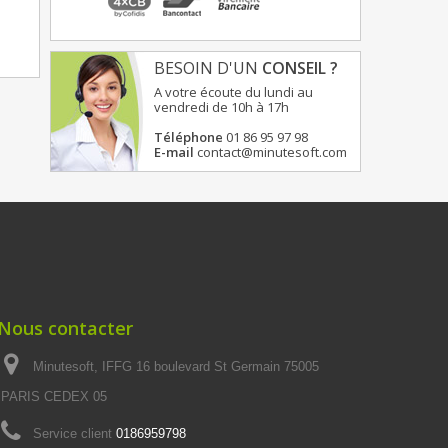
BESOIN D'UN
CONSEIL ?
A votre écoute du lundi au
vendredi de 10h à 17h
Téléphone
01 86 95 97 98
E-mail
contact@minutesoft.com
Nous contacter
Minutesoft, IFFG 16 boulevard St Germain 75005
PARIS CEDEX 05
Service client
0186959798