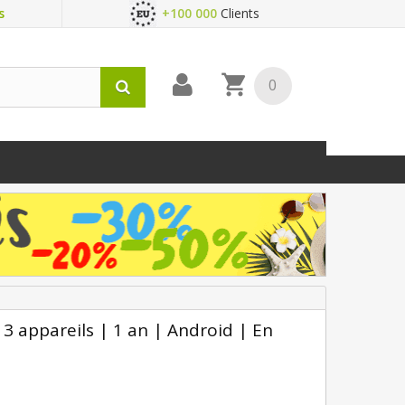
s
+100 000
Clients
0
3 appareils | 1 an | Android | En