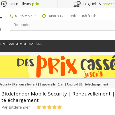
Les meilleurs
prix
Logiciels &
service
01.86.95.97.98
Lundi au vendredi de 10h à 17h
S
APHISME & MULTIMÉDIA
ecurity | Renouvellement | 3 appareils | 1 an | Android | En téléchargement
Bitdefender Mobile Security | Renouvellement | 
téléchargement
Par
Bitdefender
-