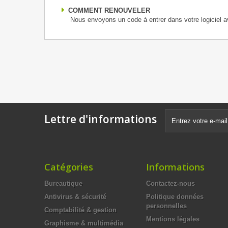
COMMENT RENOUVELER
Nous envoyons un code à entrer dans votre logiciel a
Lettre d'informations
Catégories
Informations
Bureautique
Contactez-nous
Antivirus & sécurité
Politique données
personnelles
Comptabilité & gestion
Mentions légales
Graphisme & multimédia