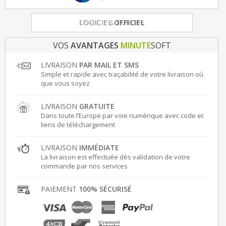
FRANCE
LOGICIEL
& EUROPE
OFFICIEL
VOS
AVANTAGES
MINUTE
SOFT
LIVRAISON
PAR MAIL ET SMS
Simple et rapide avec traçabilité de votre livraison où
que vous soyez
LIVRAISON
GRATUITE
Dans toute l’Europe par voie numérique avec code et
liens de téléchargement
LIVRAISON
IMMÉDIATE
La livraison est effectuée dès validation de votre
commande par nos services
PAIEMENT
100% SÉCURISÉ