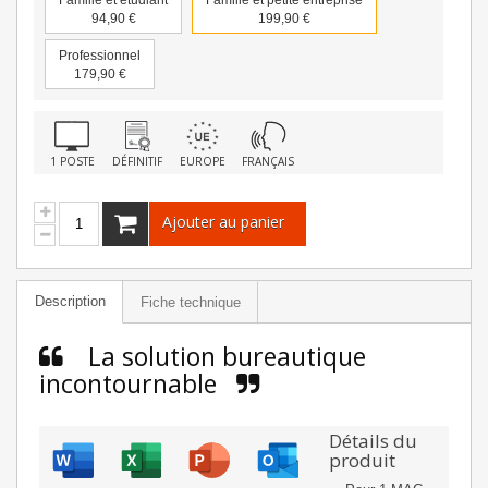
Famille et étudiant
Famille et petite entreprise
94,90 €
199,90 €
Professionnel
179,90 €
1 POSTE
DÉFINITIF
EUROPE
FRANÇAIS
Ajouter au panier
Description
Fiche technique
La solution bureautique
incontournable
Détails du
produit