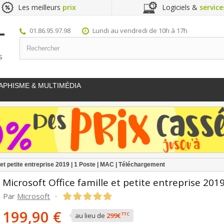
Les meilleurs
prix
Logiciels &
service
01.86.95.97.98
Lundi au vendredi de 10h à 17h
S
APHISME & MULTIMÉDIA
e et petite entreprise 2019 | 1 Poste | MAC | Téléchargement
Microsoft Office famille et petite entreprise 2
Par
Microsoft
-
199,90 €
TTC
au lieu de
299€