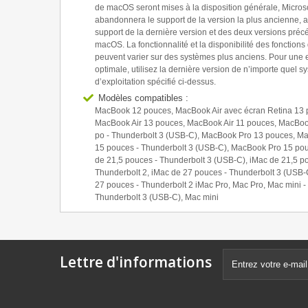
de macOS seront mises à la disposition générale, Microso
abandonnera le support de la version la plus ancienne, a
support de la dernière version et des deux versions pré
macOS. La fonctionnalité et la disponibilité des fonctions
peuvent varier sur des systèmes plus anciens. Pour une
optimale, utilisez la dernière version de n’importe quel s
d’exploitation spécifié ci-dessus.
Modèles compatibles :
MacBook 12 pouces, MacBook Air avec écran Retina 13 
MacBook Air 13 pouces, MacBook Air 11 pouces, MacBoo
po - Thunderbolt 3 (USB-C), MacBook Pro 13 pouces, M
15 pouces - Thunderbolt 3 (USB-C), MacBook Pro 15 po
de 21,5 pouces - Thunderbolt 3 (USB-C), iMac de 21,5 p
Thunderbolt 2, iMac de 27 pouces - Thunderbolt 3 (USB-
27 pouces - Thunderbolt 2 iMac Pro, Mac Pro, Mac mini -
Thunderbolt 3 (USB‑C), Mac mini
Lettre d'informations