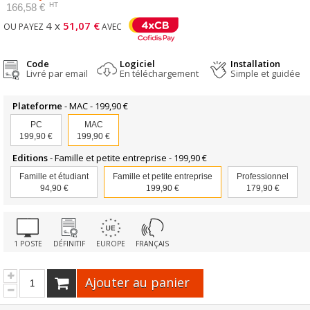
HT
166,58 €
4 x
51,07 €
OU PAYEZ
AVEC
Code
Logiciel
Installation
Livré par email
En téléchargement
Simple et guidée
Plateforme
- MAC -
199,90 €
PC
MAC
199,90 €
199,90 €
Editions
- Famille et petite entreprise -
199,90 €
Famille et étudiant
Famille et petite entreprise
Professionnel
94,90 €
199,90 €
179,90 €
1 POSTE
DÉFINITIF
EUROPE
FRANÇAIS
Ajouter au panier