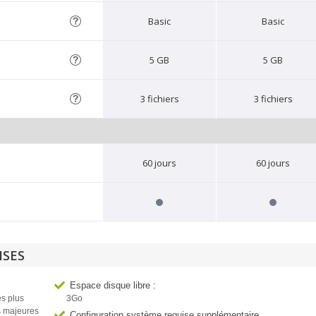
Basic
Basic
5 GB
5 GB
3 fichiers
3 fichiers
60 jours
60 jours
ISES
Espace disque libre :
es plus
3Go
s majeures
Configuration système requise supplémentaire