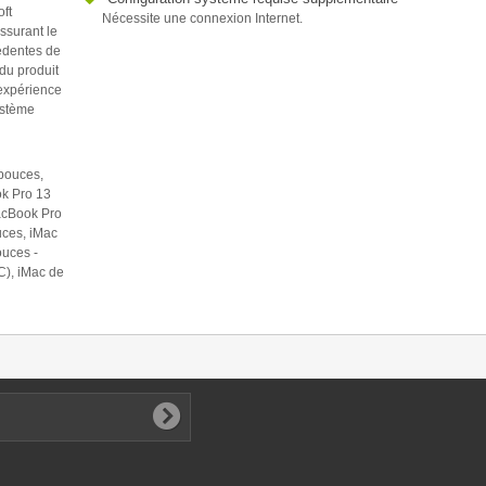
ft
Nécessite une connexion Internet.
ssurant le
cédentes de
 du produit
 expérience
ystème
pouces,
k Pro 13
acBook Pro
uces, iMac
ouces -
C), iMac de