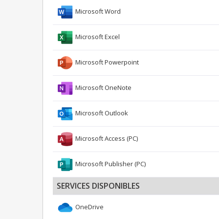
Microsoft Word
Microsoft Excel
Microsoft Powerpoint
Microsoft OneNote
Microsoft Outlook
Microsoft Access (PC)
Microsoft Publisher (PC)
SERVICES DISPONIBLES
OneDrive