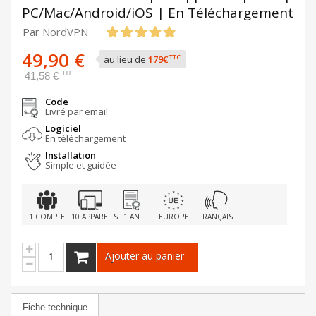
PC/Mac/Android/iOS | En Téléchargement
Par
NordVPN
-
49,90 €
TTC
au lieu de
179€
HT
41,58 €
Code
Livré par email
Logiciel
En téléchargement
Installation
Simple et guidée
1 COMPTE
10 APPAREILS
1 AN
EUROPE
FRANÇAIS
Ajouter au panier
Fiche technique