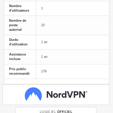
Nombre
1
d'utilisateurs
Nombre de
poste
10
autorisé
Durée
1 an
d'utilisation
Assistance
1 an
incluse
Prix public
179
recommandé
FRANCE
LOGICIEL
& EUROPE
OFFICIEL