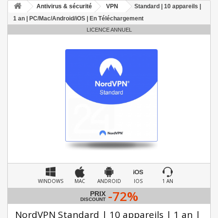
Antivirus & sécurité
VPN
Standard | 10 appareils |
1 an | PC/Mac/Android/iOS | En Téléchargement
LICENCE ANNUEL
WINDOWS
MAC
ANDROID
IOS
1 AN
-72%
PRIX
DISCOUNT
NordVPN Standard | 10 appareils | 1 an |