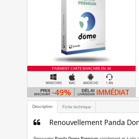
PAIEMENT CARTE BANCAIRE EN 4X
WINDOWS
MAC
ANDROID
1 AN
-49%
IMMÉDIAT
PRIX
DÉLAI
DISCOUNT
LIVRAISON
Description
Fiche technique
Renouvellement Panda D
Renouveler
Panda Dome Premium
simplement et à prix d