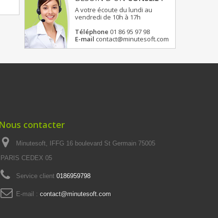
A votre écoute du lundi au
vendredi de 10h à 17h
Téléphone
01 86 95 97 98
E-mail
contact@minutesoft.com
Nous contacter
Minutesoft, IFFG 16 boulevard St Germain 75005
PARIS CEDEX 05
Service client
0186959798
E-mail :
contact@minutesoft.com