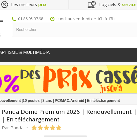
Les meilleurs
prix
Logiciels &
service
01.86.95.97.98
Lundi au vendredi de 10h à 17h
S
APHISME & MULTIMÉDIA
vellement |10 postes | 3 ans | PC/MAC/Android | En téléchargement
Panda Dome Premium 2026 | Renouvellement |1
| En téléchargement
Par
Panda
-