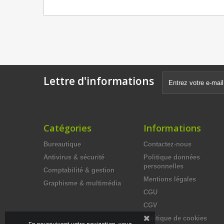
Lettre d'informations
Catégories
Informations
Bureautique
Contactez-nous
Antivirus & sécurité
Politique données
personnelles
Comptabilité & gestion
Mentions légales
Graphisme & multimédia
CGU
CGV
Politique de cookies