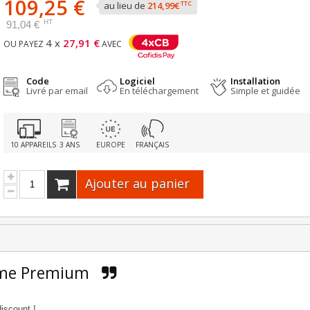
109,25 €
TTC
au lieu de
214,99€
HT
91,04 €
4 x
27,91 €
OU PAYEZ
AVEC
Code
Logiciel
Installation
Livré par email
En téléchargement
Simple et guidée
10 APPAREILS
3 ANS
EUROPE
FRANÇAIS
Ajouter au panier
ome Premium
iscount !