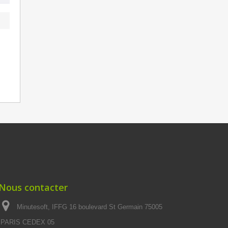
Nous contacter
Minutesoft, IFFG 16 boulevard St Germain 75005
PARIS CEDEX 05