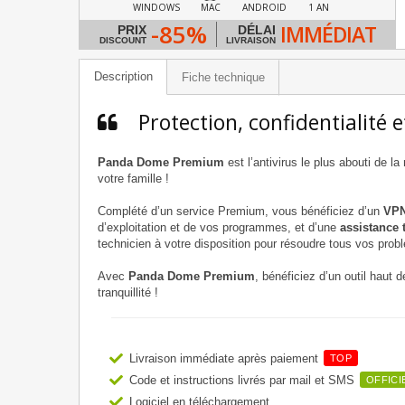
WINDOWS
MAC
ANDROID
1 AN
-85%
IMMÉDIAT
PRIX
DÉLAI
DISCOUNT
LIVRAISON
Description
Fiche technique
Protection, confidentialité
Panda Dome Premium
est l’antivirus le plus abouti de 
votre famille !
Complété d’un service Premium, vous bénéficiez d’un
VPN
d’exploitation et de vos programmes, et d’une
assistance 
technicien à votre disposition pour résoudre tous vos prob
Avec
Panda Dome Premium
, bénéficiez d’un outil haut
tranquillité !
Livraison immédiate après paiement
TOP
Code et instructions livrés par mail et SMS
OFFICI
Logiciel en téléchargement