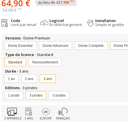
64,90 €
TTC
au lieu de
427,99€
HT
54,08 €
Code
Logiciel
Installation
Livré par email
En téléchargement
Simple et guidée
Versions
- Dome Premium
Dome Essential
Dome Advanced
Dome Complete
Dome Pr
Type de licence
- Standard
Standard
Renouvellement
Durée
- 3 ans
1 an
2 ans
3 ans
Editions
- 3 postes
1 poste
3 postes
5 postes
3 APPAREILS
3 ANS
EUROPE
FRANÇAIS