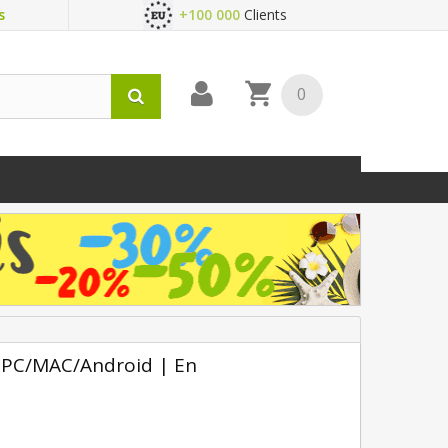
s
+100 000
Clients
0
 PC/MAC/Android | En