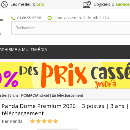
Les meilleurs
prix
Logiciels &
service
01.86.95.97.98
Lundi au vendredi de 10h à 17h
S
APHISME & MULTIMÉDIA
tes | 3 ans | PC/MAC/Android | En téléchargement
Panda Dome Premium 2026 | 3 postes | 3 ans |
téléchargement
Par
Panda
-